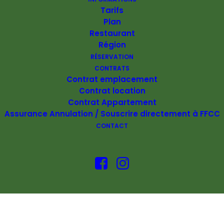
Tarifs
801 ROUTE DE GATINIÉ 34600 LES AIRES
Plan
Restaurant
Région
RÉSERVATION
CONTRATS
Contrat emplacement
Contrat location
Contrat Appartement
Assurance Annulation / Souscrire directement à FFCC
CONTACT
Français
Català
Nederlands
English
Deutsch
Español